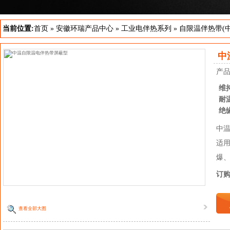
当前位置:
首页
»
安徽环瑞产品中心
»
工业电伴热系列
»
自限温伴热带(
中
产
维
耐
绝
中
适用
爆
订
查看全部大图