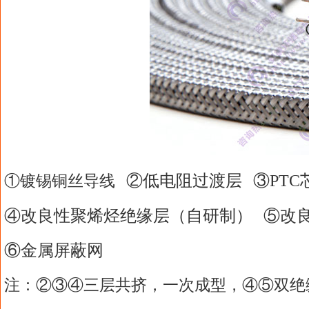
②低电阻过渡层 ③PTC
①镀锡铜丝导线
④改良性聚烯烃绝缘层（自研制） ⑤
改
⑥金属屏蔽网
注：②③④三层共挤，一次成型，④⑤双绝缘