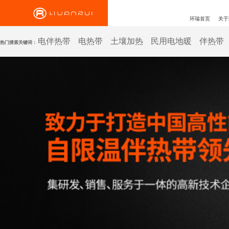
环瑞首页
关于
电伴热带
电热带
土壤加热
民用电地暖
伴热带
热门搜索关键词：