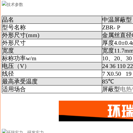
品名
中温屏蔽型
型号名称
ZBR- P
外形尺寸(mm)
金属丝直径0
外形尺寸
厚度4.0±0.
宽度
宽度11.7mm
标称功率w/m
10、20、30
电压（V）
24 36 110 2
线径
7 X0.50
19
最高承受温度
85℃
适用场合
屏蔽型
电热