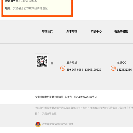
营销服务部：
13965109920
地址：
安徽省合肥市肥东经济开发区
环瑞首页
关于环瑞
产品中心
电热带视频
服务热线
在线QQ：
400-067-0080 13965109920
1423632336
安徽环瑞电热器材有限公司
备案号：皖ICP备08006463号-3
本站部分图片素材来源于网络版权归版权所有者所有,如有侵权,请及时联系我们，我们将立即
指导，我们立即改正。
皖公网安备 34012202340191号