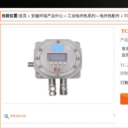
当前位置:
首页
»
安徽环瑞产品中心
»
工业电伴热系列
»
电伴热配件
»
T
T
产
常
应
TC
控
订
查看全部大图