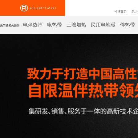
环瑞首页
关于
电伴热带
电热带
土壤加热
民用电地暖
伴热带
热门搜索关键词：