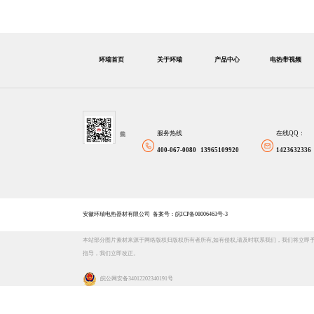
环瑞首页
关于环瑞
产品中心
电热带视频
服务热线
在线QQ：
400-067-0080 13965109920
1423632336
安徽环瑞电热器材有限公司
备案号：皖ICP备08006463号-3
本站部分图片素材来源于网络版权归版权所有者所有,如有侵权,请及时联系我们，我们将立即
指导，我们立即改正。
皖公网安备 34012202340191号