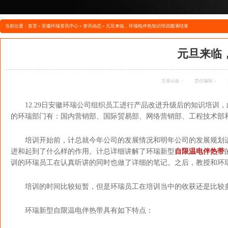
当前位置：
首页
»
安徽环瑞资讯中心
»
资讯动态
»
元旦来临，环瑞电伴热知识培训圆满结束
元旦来临
文章出处：
责任编辑：
12.29日安徽环瑞公司组织员工进行产品改进升级后的知识培
的环瑞部门有：国内营销部、国际贸易部、网络营销部、工程技术部
培训开始前，计总就今年公司的发展情况和明年公司的发展规划
进和起到了什么样的作用。计总详细讲解了环瑞新型
自限温电伴热带
训的环瑞员工在认真听讲的同时也做了详细的笔记。之后，教授和环
培训的时间比较短暂，但是环瑞员工在培训当中的收获还是比较
环瑞新型自限温电伴热带具有如下特点：