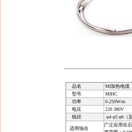
品名
MI加热电缆
型号
MIHC
功率
0-250W/m
电压
220 380V
线径
φ4 φ5 φ
广泛应用在
适用场合