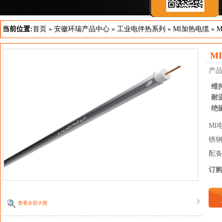
当前位置:
首页
»
安徽环瑞产品中心
»
工业电伴热系列
»
MI加热电缆
»
M
产
维
耐
绝
M
锈
配
订
查看全部大图