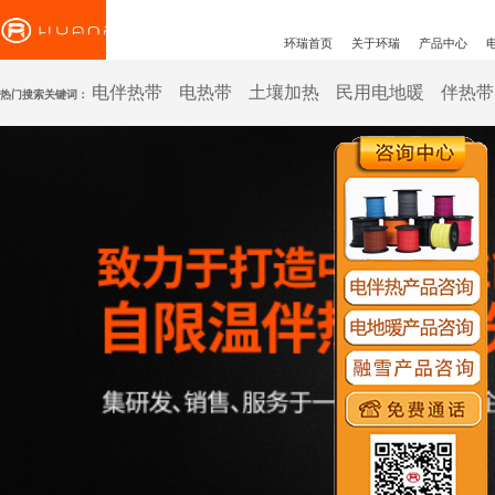
环瑞首页
关于环瑞
产品中心
电伴热带
电热带
土壤加热
民用电地暖
伴热带
热门搜索关键词：