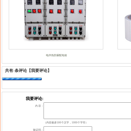
电伴热防爆配电箱
共有
-
条评论
【我要评论】
我要评论:
内 容：
（内容最多500个汉字，1000个字符）
验证码：