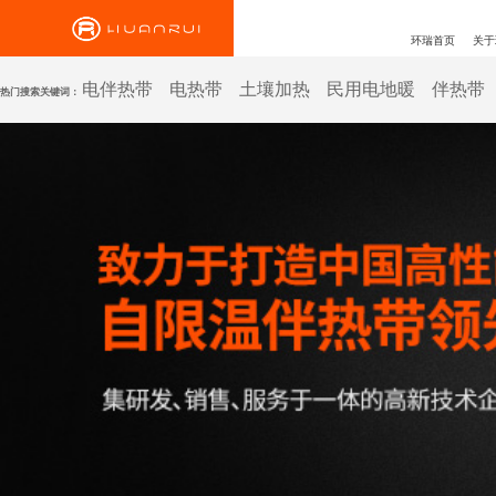
环瑞首页
关于
电伴热带
电热带
土壤加热
民用电地暖
伴热带
热门搜索关键词：