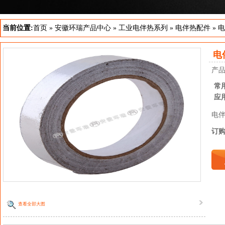
当前位置:
首页
»
安徽环瑞产品中心
»
工业电伴热系列
»
电伴热配件
»
电
电
产
常
应
电
订
查看全部大图