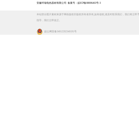
安徽环瑞电热器材有限公司
备案号：皖ICP备08006463号-3
本站部分图片素材来源于网络版权归版权所有者所有,如有侵权,请及时联系我们，我们将立即
指导，我们立即改正。
皖公网安备 34012202340191号